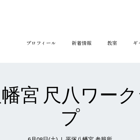
プロフィール
新着情報
教室
ギ
幡宮 尺八ワー
プ
6月08日(土)
  |  
平塚八幡宮 参籠所