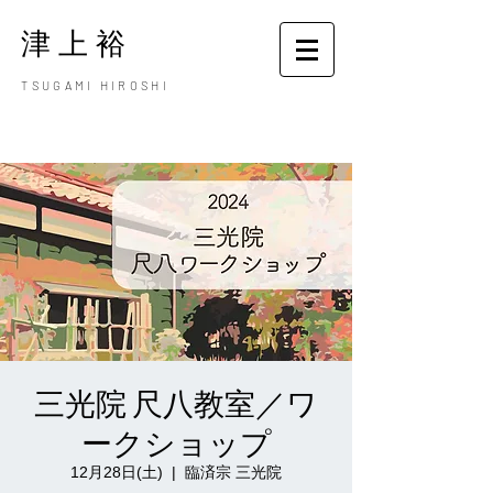
津上裕
TSUGAMI HIROSHI
三光院 尺八教室／ワ
ークショップ
12月28日(土)
  |  
臨済宗 三光院