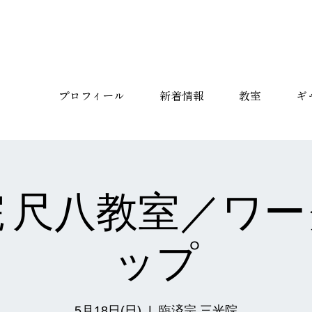
プロフィール
新着情報
教室
ギ
 尺八教室／ワ
ップ
5月18日(日)
  |  
臨済宗 三光院