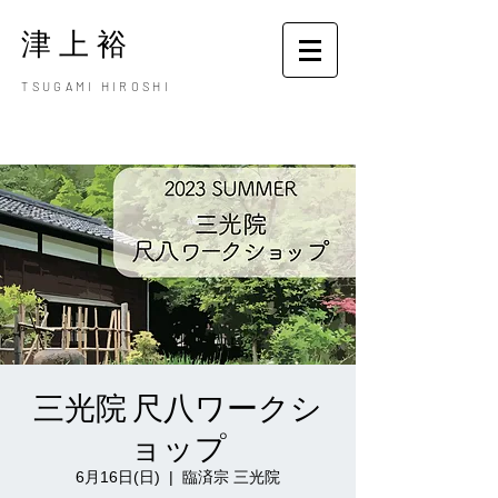
津上裕
TSUGAMI HIROSHI
三光院 尺八ワークシ
ョップ
6月16日(日)
  |  
臨済宗 三光院