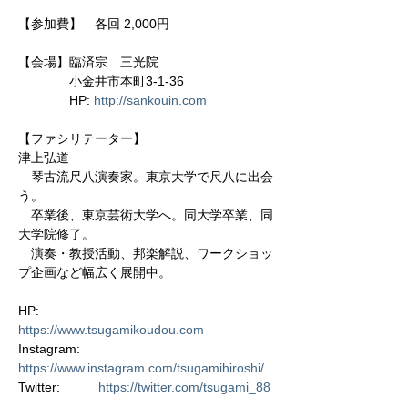
【参加費】　各回 2,000円

【会場】臨済宗　三光院

　　　　小金井市本町3-1-36

　　　　HP: 
http://sankouin.com
【ファシリテーター】

津上弘道

　琴古流尺八演奏家。東京大学で尺八に出会
う。

　卒業後、東京芸術大学へ。同大学卒業、同
大学院修了。

　演奏・教授活動、邦楽解説、ワークショッ
プ企画など幅広く展開中。

HP:　　　　   
https://www.tsugamikoudou.com
Instagram: 　 
https://www.instagram.com/tsugamihiroshi/
Twitter:　　　
https://twitter.com/tsugami_88