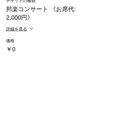
チケットの種類
邦楽コンサート 《お席代:
2,000円》
詳細を見る
価格
￥0
チケットの種類
三光院 精進料理ランチ 《食事
代: 5,000円》
詳細を見る
価格
￥0