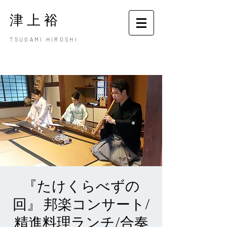
津上裕
TSUGAMI HIROSHI
『たけくらべずの
回』 邦楽コンサート/
精進料理ランチ/合奏