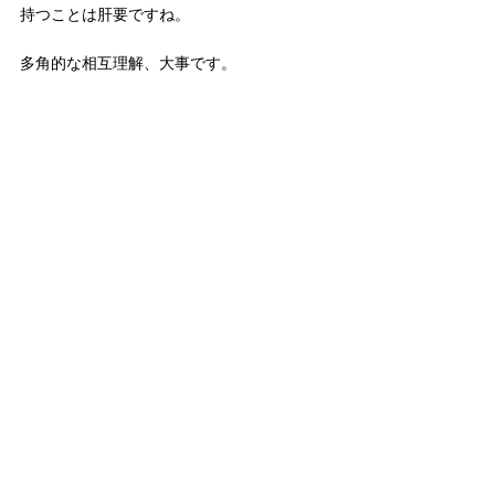
持つことは肝要ですね。
多角的な相互理解、大事です。
尺八
平塚八幡宮
神社
お祭り
例大祭
練り歩き
平塚八幡宮
音楽