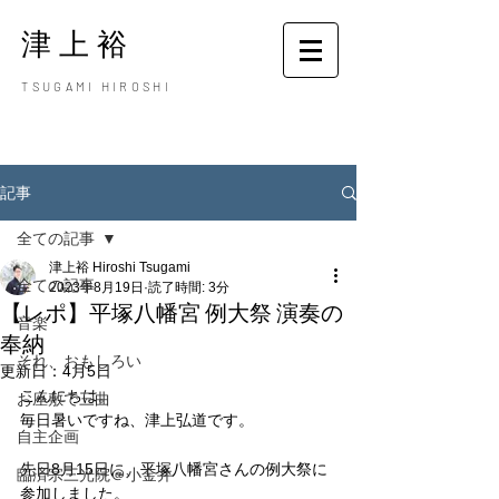
津上裕
TSUGAMI HIROSHI
記事
全ての記事
津上裕 Hiroshi Tsugami
全ての記事
2023年8月19日
読了時間: 3分
【レポ】平塚八幡宮 例大祭 演奏の
音楽
奉納
それ、おもしろい
更新日：
4月5日
こんにちは。
お座敷で三曲
毎日暑いですね、津上弘道です。
自主企画
先日8月15日に、平塚八幡宮さんの例大祭に
臨済宗三光院＠小金井
参加しました。