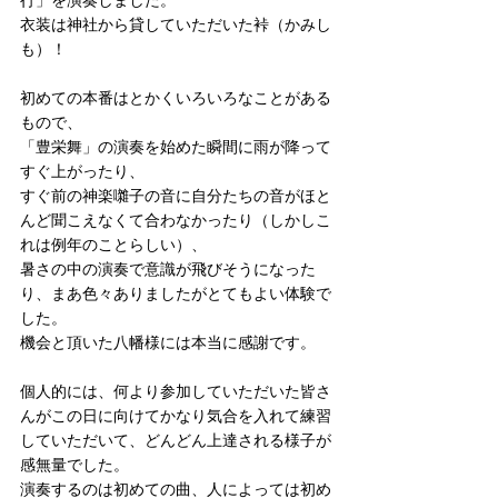
行」を演奏しました。
衣装は神社から貸していただいた裃（かみし
も）！
初めての本番はとかくいろいろなことがある
もので、
「豊栄舞」の演奏を始めた瞬間に雨が降って
すぐ上がったり、
すぐ前の神楽囃子の音に自分たちの音がほと
んど聞こえなくて合わなかったり（しかしこ
れは例年のことらしい）、
暑さの中の演奏で意識が飛びそうになった
り、まあ色々ありましたがとてもよい体験で
した。
機会と頂いた八幡様には本当に感謝です。
個人的には、何より参加していただいた皆さ
んがこの日に向けてかなり気合を入れて練習
していただいて、どんどん上達される様子が
感無量でした。
演奏するのは初めての曲、人によっては初め