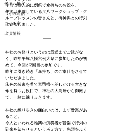
平塚八幡宮
午前は個人的に例祭で傘持ちのお役を。
午後は主催している尺八ワークショップ・グ
つがみ通信
ループレッスンの皆さんと、御神輿との行列
つがみ家
に参加しました。
出演情報
神社のお祭りというのは最近までご縁がな
く、昨年平塚八幡宮例大祭に参加したのが初
めて。今回が2回目の参加です。
昨年に引き続き「傘持ち」のご奉仕をさせて
いただきました。
朱色の装束を着て宮司様へ差しかける大きな
傘を持つお役目で、神社の大鳥居から御殿ま
で、一緒に練り歩きます。
神社の練り歩きの面白いのは、まず音楽があ
ること。
令人といわれる雅楽の演奏者が音楽で行列の
到来を知らせるという考え方で、先頭を歩く